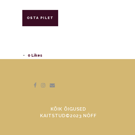
OSTA PILET
0
Likes
KÕIK ÕIGUSED
KAITSTUD©2023 NÖFF