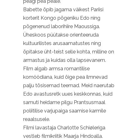
peagi pea peale.
Babette õpib jagama väikest Pariisi
korterit Kongo põgeniku Edo ning
põgenenud laborihiire Maoussiga.
Üheskoos püütakse orienteeruda
kultuurilistes arusaamatustes ning
õpitakse üht-teist selle kohta, milline on
armastus ja kuidas olla lapsevanem.
Film algab armsa romantilise
komöödiana, kuid õige pea ilmnevad
palju tõsisemad teemad. Meid naerutab
Edo avastusretk uues keskkonnas, kuid
samuti heidame pilgu Prantsusmaal
poliitilise varjupaiga saamise karmile
reaalsusele.
Filmi lavastaja Charlotte Schiøleriga
vestleb filmikriitik Maarja Hindoalla.