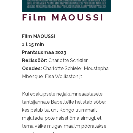
Film MAOUSSI
Film MAOUSSI
1 t 15 min
Prantsusmaa 2023
Režissöör:
Charlotte Schiøler
Osades:
Charlotte Schiøler, Moustapha
Mbengue, Elsa Wolliaston jt
Kui ebaküpsele neljakümneaastasele
tantsijannale Babette’ile helistab sõber,
kes palub tal üht Kongo trummarit
majutada, pole naisel õrna aimugi, et
tema väike mugav maailm pööratakse